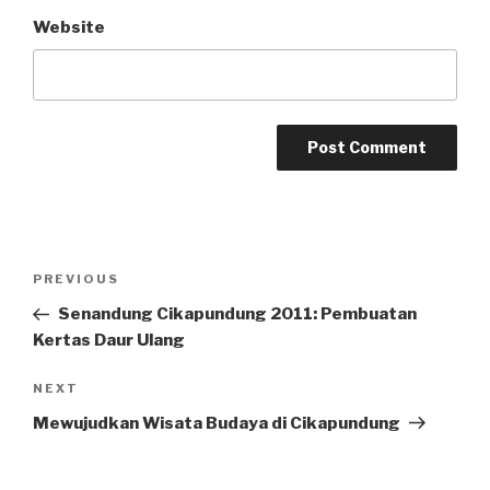
Website
Post
PREVIOUS
Previous
navigation
Post
Senandung Cikapundung 2011: Pembuatan
Kertas Daur Ulang
NEXT
Next
Post
Mewujudkan Wisata Budaya di Cikapundung