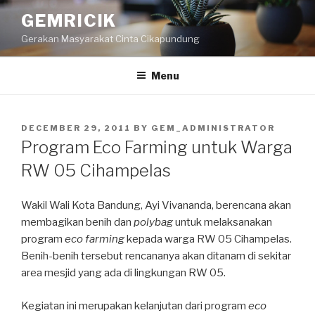
Skip
GEMRICIK
to
Gerakan Masyarakat Cinta Cikapundung
content
Menu
POSTED
DECEMBER 29, 2011
BY
GEM_ADMINISTRATOR
ON
Program Eco Farming untuk Warga
RW 05 Cihampelas
Wakil Wali Kota Bandung, Ayi Vivananda, berencana akan
membagikan benih dan
polybag
untuk melaksanakan
program
eco farming
kepada warga RW 05 Cihampelas.
Benih-benih tersebut rencananya akan ditanam di sekitar
area mesjid yang ada di lingkungan RW 05.
Kegiatan ini merupakan kelanjutan dari program
eco