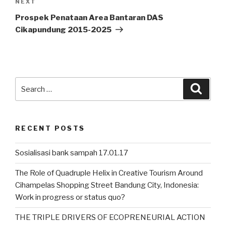
NEXT
Next
Post
Prospek Penataan Area Bantaran DAS
Cikapundung 2015-2025
Search
Searc
for:
RECENT POSTS
Sosialisasi bank sampah 17.01.17
The Role of Quadruple Helix in Creative Tourism Around
Cihampelas Shopping Street Bandung City, Indonesia:
Work in progress or status quo?
THE TRIPLE DRIVERS OF ECOPRENEURIAL ACTION