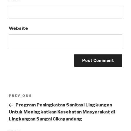
Website
Post
PREVIOUS
Previous
navigation
Post
Program Peningkatan Sanitasi Lingkungan
Untuk Meningkatkan Kesehatan Masyarakat di
Lingkungan Sungai Cikapundung