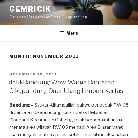
Skip
GEMRICIK
to
Gerakan Masyarakat Cinta Cikapundung
content
Menu
MONTH: NOVEMBER 2011
POSTED
NOVEMBER 16, 2011
ON
detikBandung: Wow, Warga Bantaran
Cikapundung Daur Ulang Limbah Kertas
Bandung
– Syukur Alhamdulilah bahwa penduduk RW 05
di bantaran Cikapundung -cihampelas Kelurahan
Cipaganti Kecamatan Coblong telah bersepakat untuk
menata area wilayah RW 05 menjadi Area Binaan yang
akan menjadi contoh apabila kelak berhasil melaksanakan