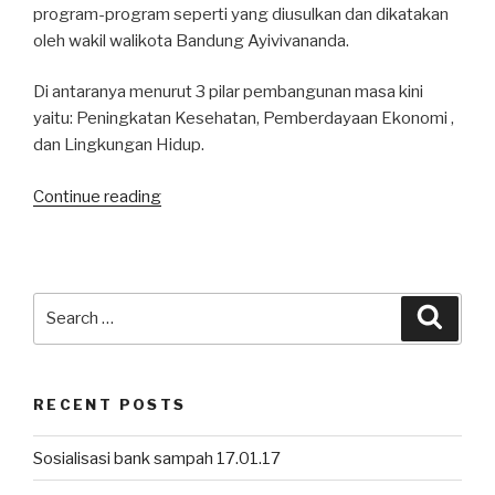
program-program seperti yang diusulkan dan dikatakan
oleh wakil walikota Bandung Ayivivananda.
Di antaranya menurut 3 pilar pembangunan masa kini
yaitu: Peningkatan Kesehatan, Pemberdayaan Ekonomi ,
dan Lingkungan Hidup.
Continue reading
“detikBandung:
Wow,
Warga
Bantaran
Cikapundung
Search
Searc
Daur
for:
Ulang
Limbah
RECENT POSTS
Kertas”
Sosialisasi bank sampah 17.01.17