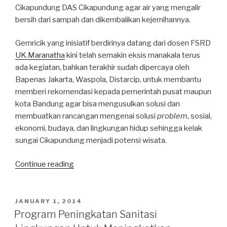
Cikapundung DAS Cikapundung agar air yang mengalir
bersih dari sampah dan dikembalikan kejernihannya.
Gemricik yang inisiatif berdirinya datang dari dosen FSRD
UK.Maranatha
kini telah semakin eksis manakala terus
ada kegiatan, bahkan terakhir sudah dipercaya oleh
Bapenas Jakarta, Waspola, Distarcip, untuk membantu
memberi rekomendasi kepada pemerintah pusat maupun
kota Bandung agar bisa mengusulkan solusi dan
membuatkan rancangan mengenai solusi
problem
, sosial,
ekonomi, budaya, dan lingkungan hidup sehingga kelak
sungai Cikapundung menjadi potensi wisata.
Continue reading
“Forum
Group
Discussion
GEMRICIK
POSTED
JANUARY 1, 2014
ON
(Gerakan
Program Peningkatan Sanitasi
Masyarakat