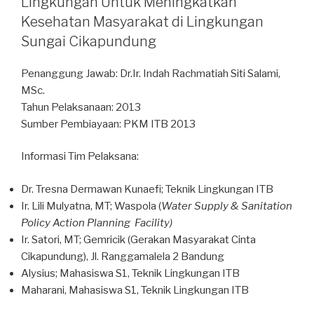
Lingkungan Untuk Meningkatkan
Cinta
Kesehatan Masyarakat di Lingkungan
Cikapundung)”
Sungai Cikapundung
Penanggung Jawab: Dr.Ir. Indah Rachmatiah Siti Salami,
MSc.
Tahun Pelaksanaan: 2013
Sumber Pembiayaan: PKM ITB 2013
Informasi Tim Pelaksana:
Dr. Tresna Dermawan Kunaefi; Teknik Lingkungan ITB
Ir. Lili Mulyatna, MT; Waspola (
W
ater
S
upply &
S
anitation
P
olicy
A
ction
P
lanning
F
acilit
y
)
Ir. Satori, MT; Gemricik (Gerakan Masyarakat Cinta
Cikapundung), Jl. Ranggamalela 2 Bandung
Alysius; Mahasiswa S1, Teknik Lingkungan ITB
Maharani, Mahasiswa S1, Teknik Lingkungan ITB