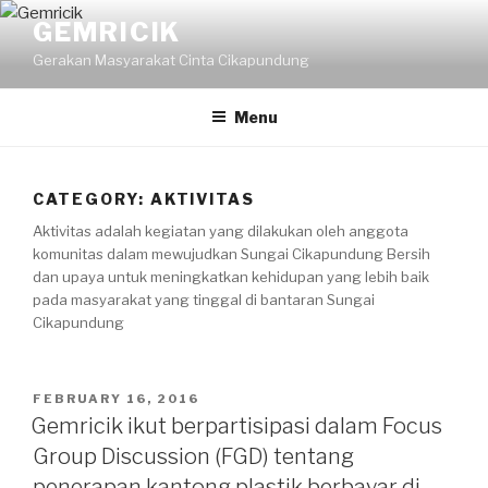
Skip
GEMRICIK
to
Gerakan Masyarakat Cinta Cikapundung
content
Menu
CATEGORY: AKTIVITAS
Aktivitas adalah kegiatan yang dilakukan oleh anggota
komunitas dalam mewujudkan Sungai Cikapundung Bersih
dan upaya untuk meningkatkan kehidupan yang lebih baik
pada masyarakat yang tinggal di bantaran Sungai
Cikapundung
POSTED
FEBRUARY 16, 2016
ON
Gemricik ikut berpartisipasi dalam Focus
Group Discussion (FGD) tentang
penerapan kantong plastik berbayar di