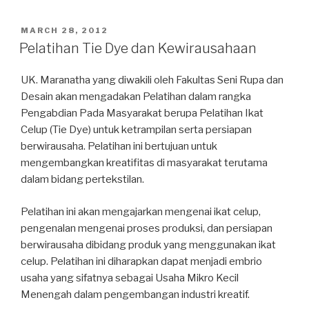
Sanitasi
Lingkungan
POSTED
MARCH 28, 2012
ON
Untuk
Pelatihan Tie Dye dan Kewirausahaan
Meningkatkan
Kesehatan
UK. Maranatha yang diwakili oleh Fakultas Seni Rupa dan
Masyarakat
Desain akan mengadakan Pelatihan dalam rangka
di
Pengabdian Pada Masyarakat berupa Pelatihan Ikat
Lingkungan
Celup (Tie Dye) untuk ketrampilan serta persiapan
Sungai
berwirausaha. Pelatihan ini bertujuan untuk
Cikapundung”
mengembangkan kreatifitas di masyarakat terutama
dalam bidang pertekstilan.
Pelatihan ini akan mengajarkan mengenai ikat celup,
pengenalan mengenai proses produksi, dan persiapan
berwirausaha dibidang produk yang menggunakan ikat
celup. Pelatihan ini diharapkan dapat menjadi embrio
usaha yang sifatnya sebagai Usaha Mikro Kecil
Menengah dalam pengembangan industri kreatif.